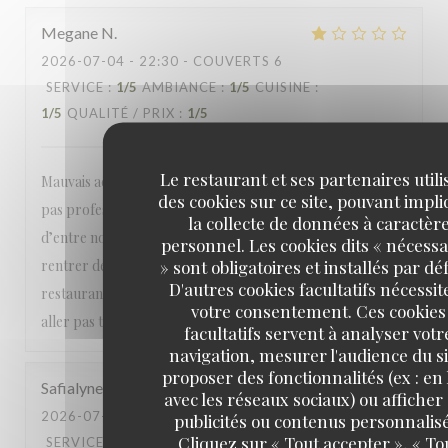
Megane
N
2026-07-04
- 22:30 - COUVERTS 6
SERVICE
:
1
/5
AMBIANCE
:
1
/5
CUISINE
:
1
/5
QUALITÉ / PRIX
:
1
/5
Le restaurant et ses partenaires utili
Mauvais accueil,les vigiles sont très arrogants,serveuse
des cookies sur ce site, pouvant impl
pas professionnel, ont à été refusé juste parce l’une
la collecte de données à caractèr
d’entre nous avait des sandales ,pendant qu’il faisait
personnel. Les cookies dits « nécessa
» sont obligatoires et installés par dé
rentrer des filles en sandales .je pense que c’est un
D'autres cookies facultatifs nécessit
restaurant qui a un bon accueil que en vers les arabes n’y
votre consentement. Ces cookies
aller pas très déçu !!!!
facultatifs servent à analyser votr
navigation, mesurer l'audience du si
proposer des fonctionnalités (ex : en 
Safialyne
B
avec les réseaux sociaux) ou afficher
2026-07-03
- 21:30 - COUVERTS 2
publicités ou contenus personnalisé
Cliquez sur « Tout accepter », « To
SERVICE
:
5
/5
AMBIANCE
:
5
/5
CUISINE
: