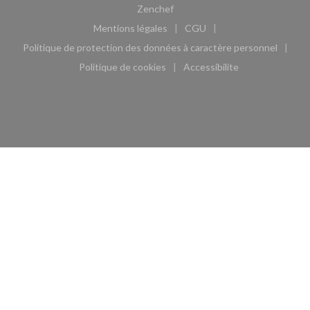
((ouvre une nouvelle fenêtre))
Zenchef
Mentions légales
CGU
((ouvre une nouvelle fenêtre))
((ouvre une nouvelle fen
Politique de protection des données à caractère personnel
((ouvre une nouvelle fenêtre))
Politique de cookies
Accessibilite
((ouvre une nouvelle fenêtre))
((ouvre une nouvelle fe