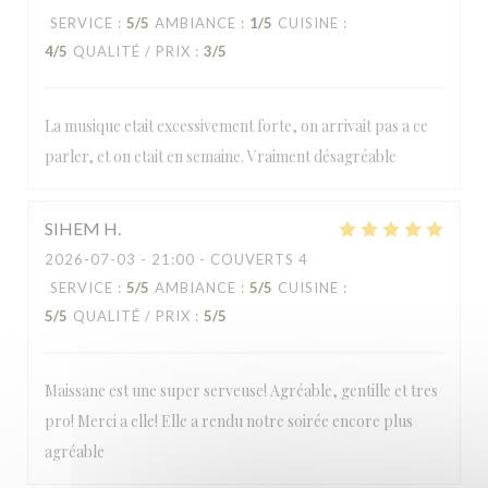
SERVICE
:
5
/5
AMBIANCE
:
1
/5
CUISINE
:
4
/5
QUALITÉ / PRIX
:
3
/5
La musique etait excessivement forte, on arrivait pas a ce
parler, et on etait en semaine. Vraiment désagréable
SIHEM
H
2026-07-03
- 21:00 - COUVERTS 4
SERVICE
:
5
/5
AMBIANCE
:
5
/5
CUISINE
:
5
/5
QUALITÉ / PRIX
:
5
/5
Maissane est une super serveuse! Agréable, gentille et tres
pro! Merci a elle! Elle a rendu notre soirée encore plus
agréable