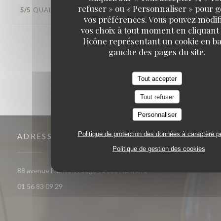
refuser » ou « Personnaliser » pour 
5
/5
QUALITÉ / PRIX
:
5
/5
vos préférences. Vous pouvez modif
vos choix à tout moment en cliquant
l'icône représentant un cookie en ba
1
2
3
gauche des pages du site.
Tout accepter
Tout refuser
Personnaliser
Politique de protection des données à caractère p
ADRESSE
Politique de gestion des cookies
((ouvre une nouvelle fen
88 avenue Francois Arago 92000 Nanterre
01 56 83 09 29