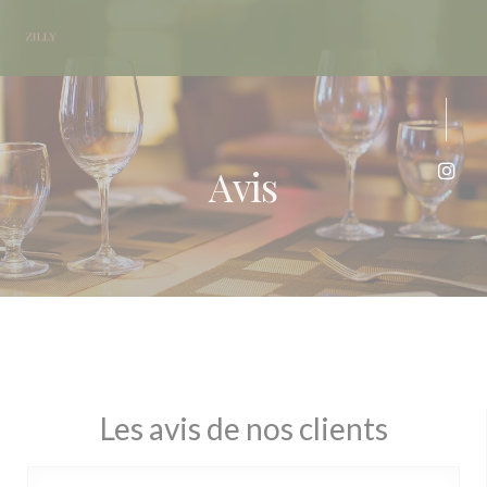
Personnalisation de vos choix en matière de cookies
Avis
Inst
Les avis de nos clients