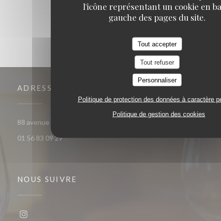
l'icône représentant un cookie en ba
gauche des pages du site.
Tout accepter
Tout refuser
Personnaliser
ADRESSE
Politique de protection des données à caractère p
Politique de gestion des cookies
((ouvre une nouvelle fen
88 avenue Francois Arago 92000 Nanterre
01 56 83 09 29
NOUS SUIVRE