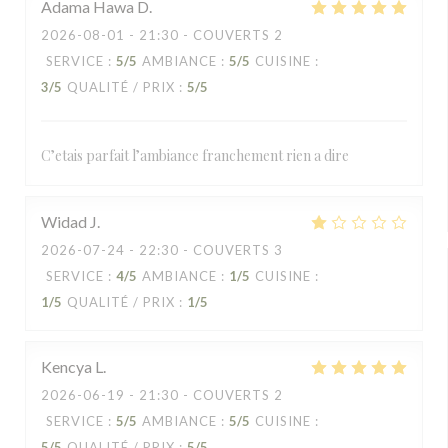
Adama Hawa
D
2026-08-01
- 21:30 - COUVERTS 2
SERVICE
:
5
/5
AMBIANCE
:
5
/5
CUISINE
:
3
/5
QUALITÉ / PRIX
:
5
/5
C’etais parfait l’ambiance franchement rien a dire
Widad
J
2026-07-24
- 22:30 - COUVERTS 3
SERVICE
:
4
/5
AMBIANCE
:
1
/5
CUISINE
:
1
/5
QUALITÉ / PRIX
:
1
/5
Kencya
L
2026-06-19
- 21:30 - COUVERTS 2
SERVICE
:
5
/5
AMBIANCE
:
5
/5
CUISINE
:
5
/5
QUALITÉ / PRIX
:
5
/5