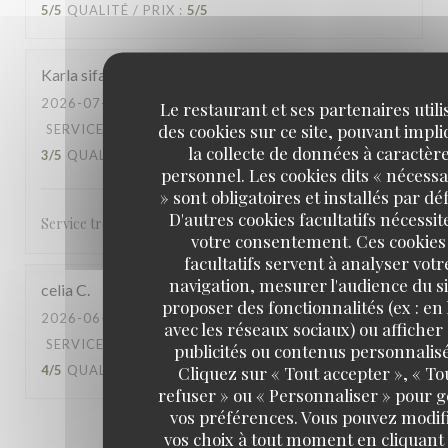
5
/5
QUALITÉ / PRIX
:
5
/5
Karla sifa
M
2026-07-04
- 22:30 - COUVERTS 7
Le restaurant et ses partenaires utili
des cookies sur ce site, pouvant impl
SERVICE
:
5
/5
AMBIANCE
:
5
/5
CUISINE
:
la collecte de données à caractèr
3
/5
QUALITÉ / PRIX
:
4
/5
personnel. Les cookies dits « nécessa
» sont obligatoires et installés par dé
D'autres cookies facultatifs nécessit
Service très accueillant et rapide
votre consentement. Ces cookies
facultatifs servent à analyser votr
navigation, mesurer l'audience du si
celia
C
proposer des fonctionnalités (ex : en 
2026-06-27
- 20:30 - COUVERTS 5
avec les réseaux sociaux) ou afficher
SERVICE
:
5
/5
AMBIANCE
:
4
/5
CUISINE
:
publicités ou contenus personnalisé
Cliquez sur « Tout accepter », « To
4
/5
QUALITÉ / PRIX
:
4
/5
refuser » ou « Personnaliser » pour 
vos préférences. Vous pouvez modif
1
2
3
vos choix à tout moment en cliquant