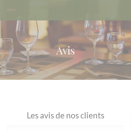
Personnalisation de vos choix en matière de cookies
Avis
Inst
Les avis de nos clients