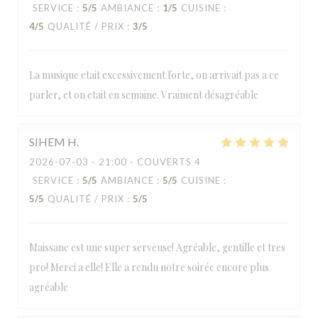
SERVICE
:
5
/5
AMBIANCE
:
1
/5
CUISINE
:
4
/5
QUALITÉ / PRIX
:
3
/5
La musique etait excessivement forte, on arrivait pas a ce
parler, et on etait en semaine. Vraiment désagréable
SIHEM
H
2026-07-03
- 21:00 - COUVERTS 4
SERVICE
:
5
/5
AMBIANCE
:
5
/5
CUISINE
:
5
/5
QUALITÉ / PRIX
:
5
/5
Maissane est une super serveuse! Agréable, gentille et tres
pro! Merci a elle! Elle a rendu notre soirée encore plus
agréable