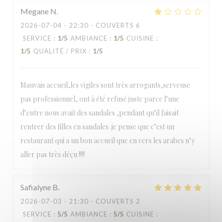
Megane
N
2026-07-04
- 22:30 - COUVERTS 6
SERVICE
:
1
/5
AMBIANCE
:
1
/5
CUISINE
:
1
/5
QUALITÉ / PRIX
:
1
/5
Mauvais accueil,les vigiles sont très arrogants,serveuse
pas professionnel, ont à été refusé juste parce l’une
d’entre nous avait des sandales ,pendant qu’il faisait
rentrer des filles en sandales .je pense que c’est un
restaurant qui a un bon accueil que en vers les arabes n’y
aller pas très déçu !!!!
Safialyne
B
2026-07-03
- 21:30 - COUVERTS 2
SERVICE
:
5
/5
AMBIANCE
:
5
/5
CUISINE
: