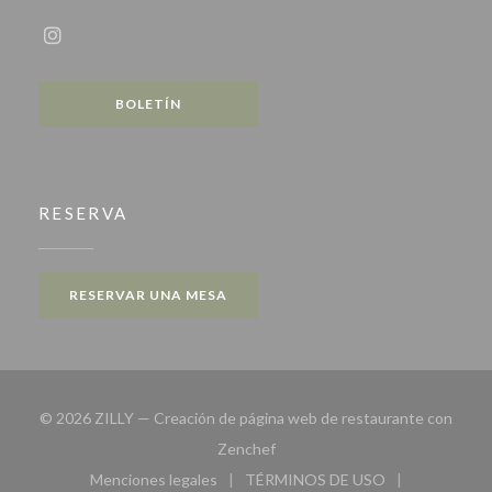
Instagram ((abre en una nueva ventana))
BOLETÍN
RESERVA
RESERVAR UNA MESA
© 2026 ZILLY — Creación de página web de restaurante con
((abre en una nueva ventana))
Zenchef
Menciones legales
TÉRMINOS DE USO