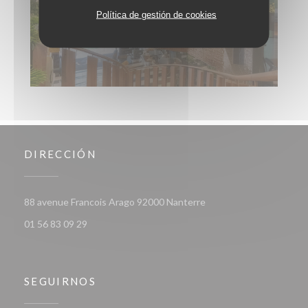
Política de gestión de cookies
DIRECCIÓN
((abre en una nueva ven
88 avenue Francois Arago 92000 Nanterre
01 56 83 09 29
SEGUIRNOS