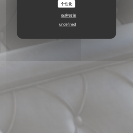
个性化
保密政策
undefined
88 AVENUE FRANCOIS ARAGO 92000
NANTERRE