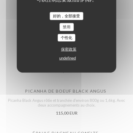
好的，全部接受
PLATS À PARTAGER
禁用
个性化
TOMAHAWK BLACK ANGUS
保密政策
Côte de bœuf Black Angus grillée d’environ 1kg, avec deux
undefined
accompagnements au choix.
149,00 EUR
PICANHA DE BOEUF BLACK ANGUS
Picanha Black Angus rôtie et tranchée d’environ 800g ou 1,6kg. Avec
deux accompagnements au choix.
115,00 EUR