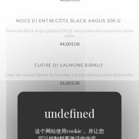
NOCE DI ENTRECÔTE BLACK ANGUS 300 G
Entrecôte Black Angus grillée (300 g), sauce béarnaise maison ou sauce
verte.
44,00 EUR
CUORE DI SALMONE BØMLO
Cœur de saumon Bømlo de Norvège cuit à la plancha, pesto de pistache.
26,00 EUR
POLPO ALLA GRIGLIA
Poulpe grillé, sauce vierge à l’italienne.
35,00 EUR
这个网站使用cookie， 并让您
可以控制想要激活的内容。