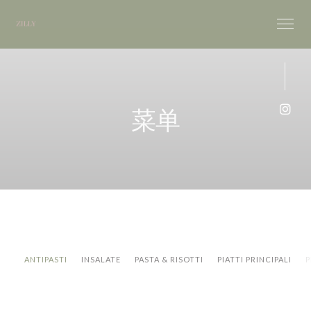
Cookie管理面板
菜单
Ins
ANTIPASTI
INSALATE
PASTA & RISOTTI
PIATTI PRINCIPALI
P