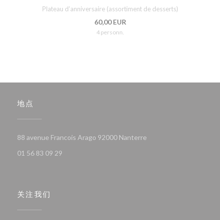
Plateau d’anniversaire (assortiment de desserts)
60,00 EUR
4 personn.
地点
((在新窗口中打开))
88 avenue Francois Arago 92000 Nanterre
01 56 83 09 29
关注我们