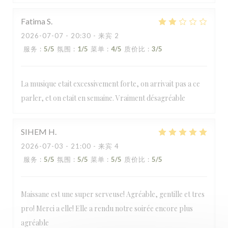
Fatima
S
2026-07-07
- 20:30 - 来宾 2
服务
:
5
/5
氛围
:
1
/5
菜单
:
4
/5
质价比
:
3
/5
La musique etait excessivement forte, on arrivait pas a ce
parler, et on etait en semaine. Vraiment désagréable
SIHEM
H
2026-07-03
- 21:00 - 来宾 4
服务
:
5
/5
氛围
:
5
/5
菜单
:
5
/5
质价比
:
5
/5
Maissane est une super serveuse! Agréable, gentille et tres
pro! Merci a elle! Elle a rendu notre soirée encore plus
agréable