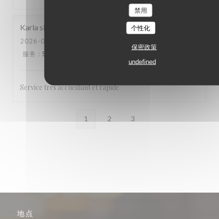
禁用
Karla sifa
M
个性化
2026-07-04
- 22:30 - 来宾 7
保密政策
服务
:
5
/5
氛围
:
5
/5
菜单
:
3
/5
质价比
:
4
/5
undefined
Service très accueillant et rapide
1
2
3
地点