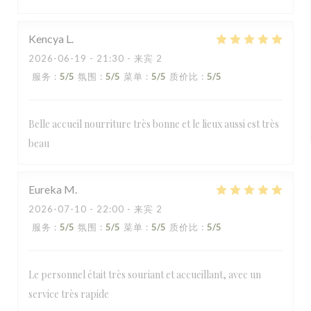
Kencya
L
2026-06-19
- 21:30 - 来宾 2
服务
:
5
/5
氛围
:
5
/5
菜单
:
5
/5
质价比
:
5
/5
Belle accueil nourriture très bonne et le lieux aussi est très
beau
Eureka
M
2026-07-10
- 22:00 - 来宾 2
服务
:
5
/5
氛围
:
5
/5
菜单
:
5
/5
质价比
:
5
/5
Le personnel était très souriant et accueillant, avec un
service très rapide