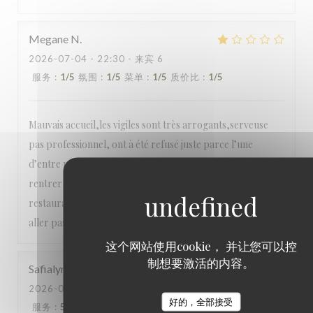
Megane
N
2026-07-04
- 22:30 - 来宾 6
服务
:
1
/5
氛围
:
1
/5
菜单
:
1
/5
质价比
:
1
/5
Mauvais accueil,les vigiles sont très arrogants,serveuse
pas professionnel, ont à été refusé juste parce l’une
d’entre nous avait des sandales ,pendant qu’il faisait
rentrer des filles en sandales .je pense que c’est un
restaurant qui a un bon accueil que en vers les arabes n’y
aller pas très déçu !!!!
这个网站使用cookie， 并让您可以控
制想要激活的内容。
Safialyne
B
2026-07-03
- 21:30 - 来宾 2
好的，全部接受
服务
:
5
/5
氛围
:
5
/5
菜单
:
5
/5
质价比
:
5
/5