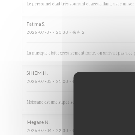
Le personnel était très souriant et accueillant, avec un ser
Fatima
S
2026-07-07
- 20:30 - 来宾 2
La musique etait excessivement forte, on arrivait pas a ce
SIHEM
H
2026-07-03
- 21:00 - 来宾 4
Maissane est une super serveuse! Agréable, gentille et tres
Megane
N
2026-07-04
- 22:30 - 来宾 6