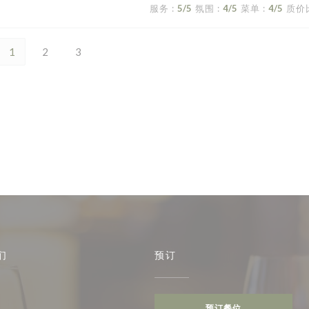
服务
:
5
/5
氛围
:
4
/5
菜单
:
4
/5
质价
1
2
3
们
预订
预订餐位