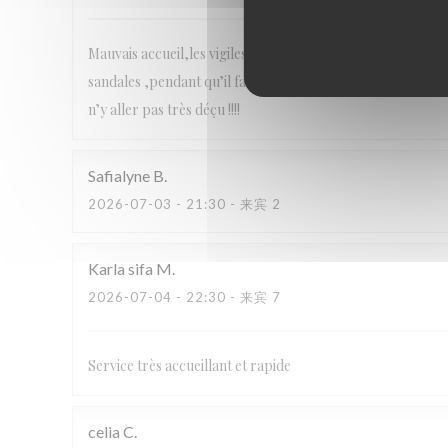
Mauvais accueil,les vigiles sont très arrogants,serveuse pa
sandales ,pendant qu’il faisait rentrer des filles en sandal
n’y aller pas très déçu !!!!
Safialyne
B
2026-07-03
- 21:30 - 来宾 2
Karla sifa
M
2026-07-04
- 22:30 - 来宾 7
Service très accueillant et rapide
celia
C