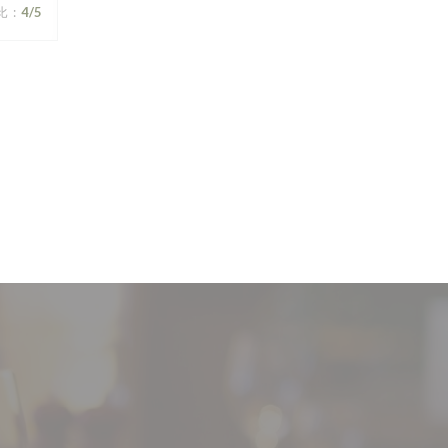
比
:
4
/5