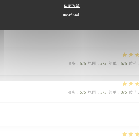
保密政策
undefined
s professionnel, ont à été refusé juste parce l’une d’entre nous avait des
es .je pense que c’est un restaurant qui a un bon accueil que en vers les ar
服务
:
5
/5
氛围
:
5
/5
菜单
:
5
/5
质价
服务
:
5
/5
氛围
:
5
/5
菜单
:
3
/5
质价