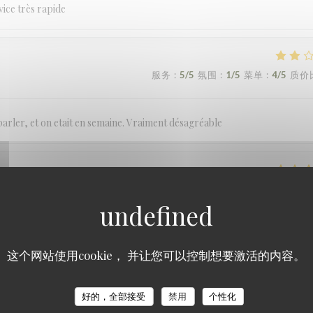
vice très rapide
服务
:
5
/5
氛围
:
1
/5
菜单
:
4
/5
质价
 parler, et on etait en semaine. Vraiment désagréable
服务
:
5
/5
氛围
:
5
/5
菜单
:
5
/5
质价
 pro! Merci a elle! Elle a rendu notre soirée encore plus agréable
这个网站使用cookie， 并让您可以控制想要激活的内容。
好的，全部接受
禁用
个性化
服务
:
1
/5
氛围
:
1
/5
菜单
:
1
/5
质价