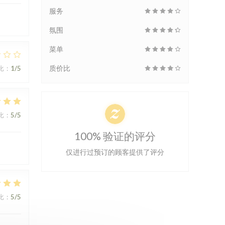
服务
氛围
菜单
质价比
比
:
1
/5
比
:
5
/5
100% 验证的评分
仅进行过预订的顾客提供了评分
比
:
5
/5