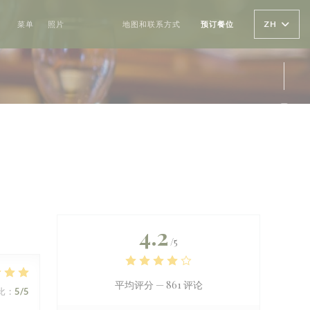
ZH
菜单
照片
评论
地图和联系方式
预订餐位
((在新窗口中打开))
Ins
4.2
/5
平均评分 —
861 评论
比
:
5
/5