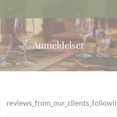
CCookie-styringspanel
Anmeldelser
Insta
reviews_from_our_clients_follow