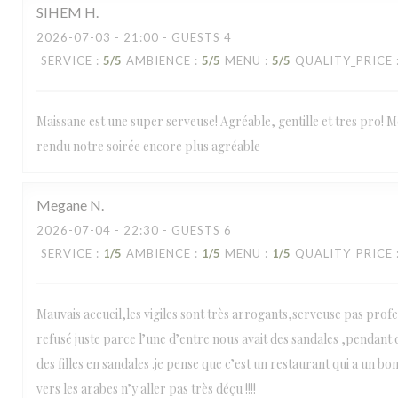
SIHEM
H
2026-07-03
- 21:00 - GUESTS 4
SERVICE
:
5
/5
AMBIENCE
:
5
/5
MENU
:
5
/5
QUALITY_PRICE
Maissane est une super serveuse! Agréable, gentille et tres pro! Mer
rendu notre soirée encore plus agréable
Megane
N
2026-07-04
- 22:30 - GUESTS 6
SERVICE
:
1
/5
AMBIENCE
:
1
/5
MENU
:
1
/5
QUALITY_PRICE
Mauvais accueil,les vigiles sont très arrogants,serveuse pas profe
refusé juste parce l’une d’entre nous avait des sandales ,pendant qu
des filles en sandales .je pense que c’est un restaurant qui a un bo
vers les arabes n’y aller pas très déçu !!!!