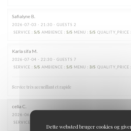
Safialyne
B
2026-07-03
- 21:30 - GUESTS 2
SERVICE
:
5
/5
AMBIENCE
:
5
/5
MENU
:
5
/5
QUALITY_PRICE
Karla sifa
M
2026-07-04
- 22:30 - GUESTS 7
SERVICE
:
5
/5
AMBIENCE
:
5
/5
MENU
:
3
/5
QUALITY_PRICE
Service très accueillant et rapide
celia
C
2026-06-27
- 20:30 - GUESTS 5
SERVICE
:
5
/5
AMBIENCE
:
4
/5
MENU
:
4
/5
QUALITY_PRICE
Dette websted bruger cookies og give