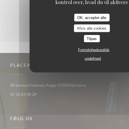
kontrol over, hvad du vil aktivere
1
2
3
OK, accepter alle
Afvis alle cookies
Tilpas
Fortrolighedspolitik
undefined
PLACERING
((åbner i et nyt vindue))
88 avenue Francois Arago 92000 Nanterre
01 56 83 09 29
FØLG OS