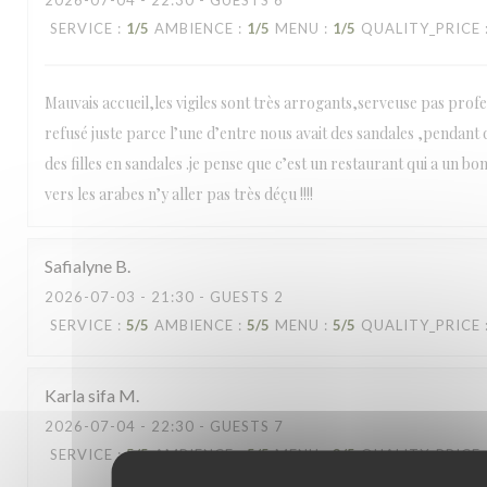
2026-07-04
- 22:30 - GUESTS 6
SERVICE
:
1
/5
AMBIENCE
:
1
/5
MENU
:
1
/5
QUALITY_PRICE
Mauvais accueil,les vigiles sont très arrogants,serveuse pas profe
refusé juste parce l’une d’entre nous avait des sandales ,pendant qu
des filles en sandales .je pense que c’est un restaurant qui a un bo
vers les arabes n’y aller pas très déçu !!!!
Safialyne
B
2026-07-03
- 21:30 - GUESTS 2
SERVICE
:
5
/5
AMBIENCE
:
5
/5
MENU
:
5
/5
QUALITY_PRICE
Karla sifa
M
2026-07-04
- 22:30 - GUESTS 7
SERVICE
:
5
/5
AMBIENCE
:
5
/5
MENU
:
3
/5
QUALITY_PRICE