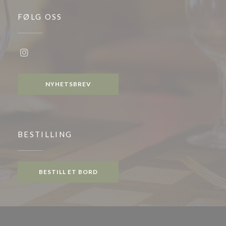
FØLG OSS
Instagram ((åpner i et nytt vindu))
NYHETSBREV
BESTILLING
BESTILL ET BORD