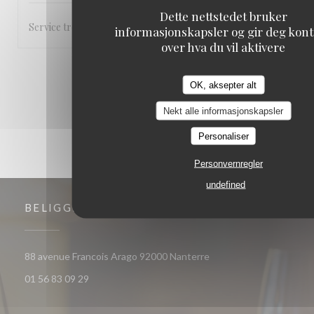
Dette nettstedet bruker
Service très accueillant et rapide
informasjonskapsler og gir deg kont
over hva du vil aktivere
1
2
3
OK, aksepter alt
Nekt alle informasjonskapsler
Personaliser
Personvernregler
undefined
BELIGGENHET
((åpner i et nytt vindu))
88 avenue Francois Arago 92000 Nanterre
01 56 83 09 29