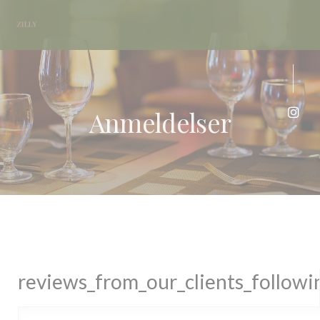
Panel for informasjonskapsler
Anmeldelser
Insta
reviews_from_our_clients_follow