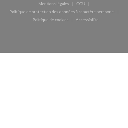
Mentions légales
CGU
((ouvre une nouvelle fenêtre))
((ouvre une nouvelle fen
Politique de protection des données à caractère personnel
((ouvre une nouvelle fenêtre))
Politique de cookies
Accessibilite
((ouvre une nouvelle fenêtre))
((ouvre une nouvelle fe