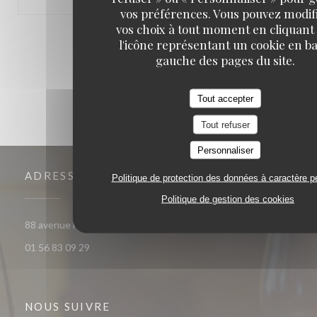
vos préférences. Vous pouvez modif
vos choix à tout moment en cliquant
1
2
3
l'icône représentant un cookie en ba
gauche des pages du site.
Tout accepter
Tout refuser
Personnaliser
ADRESSE
Politique de protection des données à caractère p
Politique de gestion des cookies
((ouvre une nouvelle fen
88 avenue Francois Arago 92000 Nanterre
01 56 83 09 29
NOUS SUIVRE