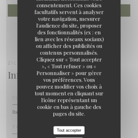
consentement. Ces cookies
facultatifs servent à analyser
votre navigation, mesurer
l'audience du site, proposer
des fonctionnalités (ex : en
lien avec les réseaux sociaux)
ou afficher des publicités ou
contenus personnalisés.
Cliquez sur « Tout accepter
ZILLY
RESTAURANT FESTIF
NANTERRE
», « Tout refuser » ou «
Infos pratiques
Personnaliser » pour gérer
vos préférences. Vous
pouvez modifier vos choix à
tout moment en cliquant sur
CUISINE
l'icône représentant un
cookie en bas à gauche des
Italienne
pages du site.
TYPE DE RESTAURANT
Tout accepter