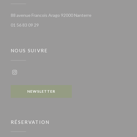
((ouvre une nouvelle fen
88 avenue Francois Arago 92000 Nanterre
01 56 83 09 29
NOUS SUIVRE
Instagram ((ouvre une nouvelle fenêtre))
NEWSLETTER
RÉSERVATION