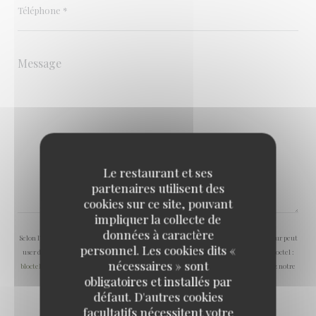
Le restaurant et ses
partenaires utilisent des
cookies sur ce site, pouvant
impliquer la collecte de
données à caractère
Selon l'article L.223-2 du code de la consommation, il est rappelé que le consommateur peut
personnel. Les cookies dits «
user de son droit à s'inscrire sur la liste d'opposition au démarchage téléphonique Bloctel :
nécessaires » sont
bloctel.gouv.fr
. Pour plus d'informations sur le traitement de vos données, consultez notre
obligatoires et installés par
politique de confidentialité
.
défaut. D'autres cookies
facultatifs nécessitent votre