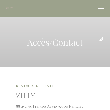
Personnalisation de vos choix en matière de cookies
Accès/Contact
Inst
RESTAURANT FESTIF
ZILLY
((ouvre une nouve
88 avenue Francois Arago 92000 Nanterre