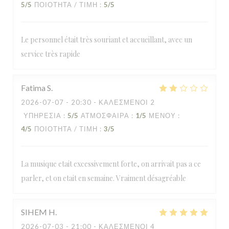
5
/5
ΠΟΙΌΤΗΤΑ / ΤΙΜΉ
:
5
/5
Le personnel était très souriant et accueillant, avec un
service très rapide
Fatima
S
2026-07-07
- 20:30 - ΚΑΛΕΣΜΈΝΟΙ 2
ΥΠΗΡΕΣΊΑ
:
5
/5
ΑΤΜΌΣΦΑΙΡΑ
:
1
/5
ΜΕΝΟΎ
:
4
/5
ΠΟΙΌΤΗΤΑ / ΤΙΜΉ
:
3
/5
La musique etait excessivement forte, on arrivait pas a ce
parler, et on etait en semaine. Vraiment désagréable
SIHEM
H
2026-07-03
- 21:00 - ΚΑΛΕΣΜΈΝΟΙ 4