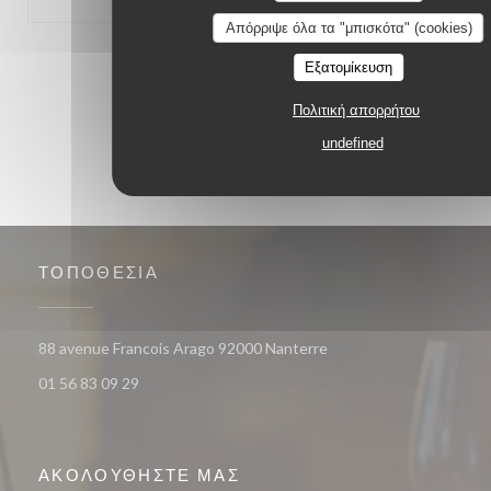
Απόρριψε όλα τα "μπισκότα" (cookies)
1
2
3
Εξατομίκευση
Πολιτική απορρήτου
undefined
ΤΟΠΟΘΕΣΊΑ
((ανοίγει σε νέο παράθυ
88 avenue Francois Arago 92000 Nanterre
01 56 83 09 29
ΑΚΟΛΟΥΘΉΣΤΕ ΜΑΣ