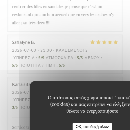
rentrer des filles en sandales .je pense que c’est un
restaurant qui a un bon accueil que en vers les arabes n’y
aller pas très déçu !!!!
Safialyne
B
2026-07-03
- 21:30 - ΚΑΛΕΣΜΈΝΟΙ 2
ΥΠΗΡΕΣΊΑ
:
5
/5
ΑΤΜΌΣΦΑΙΡΑ
:
5
/5
ΜΕΝΟΎ
:
5
/5
ΠΟΙΌΤΗΤΑ / ΤΙΜΉ
:
5
/5
Karla sifa
M
2026-07-04
- 22:30 - ΚΑΛΕΣΜΈΝΟΙ 7
Ο ιστότοπος αυτός χρησιμοποιεί "μπισκ
ΥΠΗΡΕΣΊΑ
:
5
/5
ΑΤΜΌΣΦΑΙΡΑ
:
5
/5
ΜΕΝΟΎ
:
(cookies) και σας επιτρέπει να ελέγξετε
3
/5
ΠΟΙΌΤΗΤΑ / ΤΙΜΉ
:
4
/5
θέλετε να ενεργοποιήσετε
OK, αποδοχή όλων
Service très accueillant et rapide