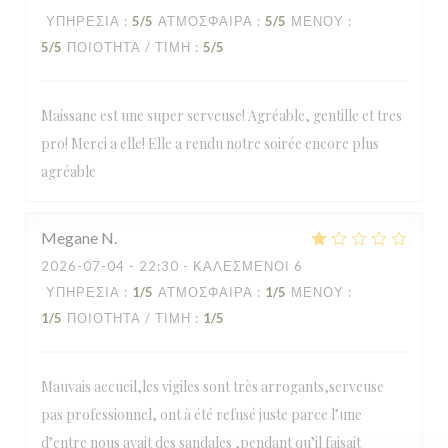
ΥΠΗΡΕΣΊΑ
:
5
/5
ΑΤΜΌΣΦΑΙΡΑ
:
5
/5
ΜΕΝΟΎ
:
5
/5
ΠΟΙΌΤΗΤΑ / ΤΙΜΉ
:
5
/5
Maissane est une super serveuse! Agréable, gentille et tres
pro! Merci a elle! Elle a rendu notre soirée encore plus
agréable
Megane
N
2026-07-04
- 22:30 - ΚΑΛΕΣΜΈΝΟΙ 6
ΥΠΗΡΕΣΊΑ
:
1
/5
ΑΤΜΌΣΦΑΙΡΑ
:
1
/5
ΜΕΝΟΎ
:
1
/5
ΠΟΙΌΤΗΤΑ / ΤΙΜΉ
:
1
/5
Mauvais accueil,les vigiles sont très arrogants,serveuse
pas professionnel, ont à été refusé juste parce l’une
d’entre nous avait des sandales ,pendant qu’il faisait