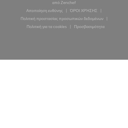
((ανοίγει σε νέο παράθυρο))
από
Zenchef
Αποποίηση ευθύνης
ΌΡΟΙ ΧΡΉΣΗΣ
((ανοίγει σε νέο παράθυρο))
((ανοίγει σε νέο παράθυ
Πολιτική προστασίας προσωπικών δεδομένων
((ανοίγει σε νέο παράθυρο))
Πολιτική για τα cookies
Προσβασιμότητα
((ανοίγει σε νέο παράθυρο))
((ανοίγει σε νέο παρά