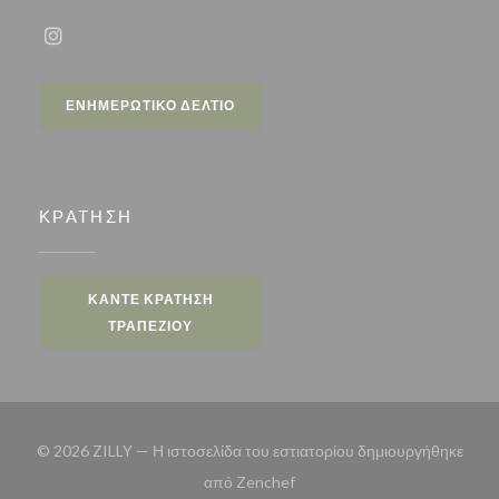
Instagram ((ανοίγει σε νέο παράθυρο))
ΕΝΗΜΕΡΩΤΙΚΌ ΔΕΛΤΊΟ
ΚΡΆΤΗΣΗ
ΚΆΝΤΕ ΚΡΆΤΗΣΗ
ΤΡΑΠΕΖΙΟΎ
© 2026 ZILLY — Η ιστοσελίδα του εστιατορίου δημιουργήθηκε
((ανοίγει σε νέο παράθυρο))
από
Zenchef