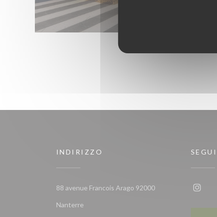
INDIRIZZO
SEGUI
88 avenue Francois Arago 92000
Insta
((apre una nuova finestra))
Nanterre