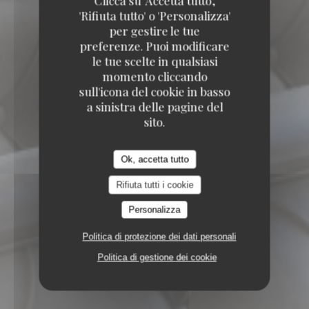
Clicca su 'Accetta tutto',
'Rifiuta tutto' o 'Personalizza'
per gestire le tue
preferenze. Puoi modificare
le tue scelte in qualsiasi
momento cliccando
sull'icona del cookie in basso
88 AVENUE FRANCOIS ARAGO 92000
a sinistra delle pagine del
NANTERRE
sito.
Ok, accetta tutto
Rifiuta tutti i cookie
Personalizza
Politica di protezione dei dati personali
Politica di gestione dei cookie