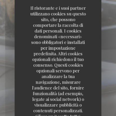
Il ristorante e i suoi partner
utilizzano cookies su questo
sito, che possono
comportare la raccolta di
dati personali. I cookies
denominati «necessari»
sono obbligatori e installati
per impostazione
predefinita. Altri cookies
opzionali richiedono il tuo
consenso. Questi cookies
opzionali servono per
analizzare la tua
navigazione, misurare
l'audience del sito, fornire
funzionalità (ad esempio,
legate ai social network) o
visualizzare pubblicità o
contenuti personalizzati.