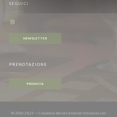
SEGUICI
Instagram ((apre una nuova finestra))
NEWSLETTER
PRENOTAZIONE
PRENOTA
© 2026 ZILLY — Creazione del sito internet ristorante con