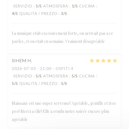
SERVIZIO
:
5
/5
ATMOSFERA
:
1
/5
CUCINA
:
4
/5
QUALITÀ / PREZZO
:
3
/5
La musique etait excessivement forte, on arrivait pas a ce
parler, et on etait en semaine. Vraiment désagréable
SIHEM
H
2026-07-03
- 21:00 - OSPITI 4
SERVIZIO
:
5
/5
ATMOSFERA
:
5
/5
CUCINA
:
5
/5
QUALITÀ / PREZZO
:
5
/5
Maissane est une super serveuse! Agréable, gentille et tres
pro! Merci a elle! Elle a rendu notre soirée encore plus
agréable