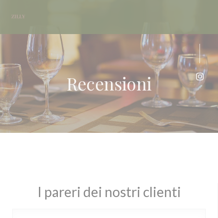
Personalizzazione delle tue scelte sui cookie
Recensioni
Inst
I pareri dei nostri clienti