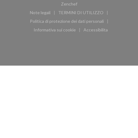
((apre una nuova finestra))
Zenchef
Note legali
TERMINI DI UTILIZZO
((apre una nuova finestra))
((apre una nuova finestra))
Politica di protezione dei dati personali
((apre una nuova finestra))
Informativa sui cookie
Accessibilita
((apre una nuova finestra))
((apre una nuova finest