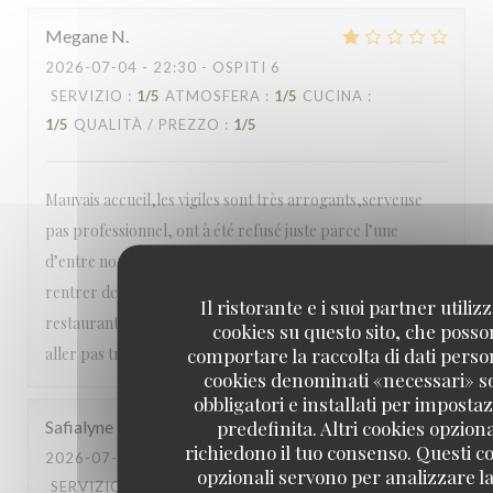
Megane
N
2026-07-04
- 22:30 - OSPITI 6
SERVIZIO
:
1
/5
ATMOSFERA
:
1
/5
CUCINA
:
1
/5
QUALITÀ / PREZZO
:
1
/5
Mauvais accueil,les vigiles sont très arrogants,serveuse
pas professionnel, ont à été refusé juste parce l’une
d’entre nous avait des sandales ,pendant qu’il faisait
rentrer des filles en sandales .je pense que c’est un
Il ristorante e i suoi partner utiliz
restaurant qui a un bon accueil que en vers les arabes n’y
cookies su questo sito, che poss
comportare la raccolta di dati person
aller pas très déçu !!!!
cookies denominati «necessari» s
obbligatori e installati per imposta
predefinita. Altri cookies opziona
Safialyne
B
richiedono il tuo consenso. Questi c
2026-07-03
- 21:30 - OSPITI 2
opzionali servono per analizzare la
SERVIZIO
:
5
/5
ATMOSFERA
:
5
/5
CUCINA
: