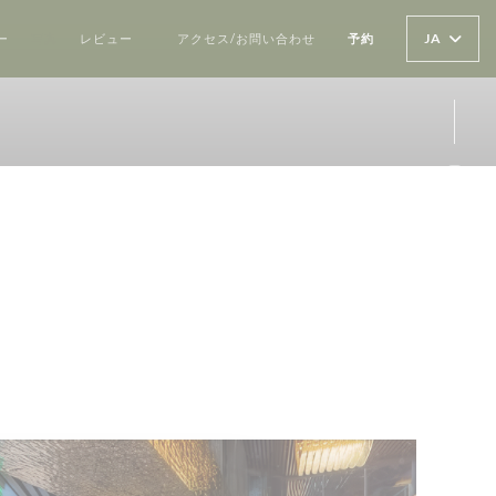
JA
ー
写真
レビュー
アクセス/お問い合わせ
予約
((新しいウィンドウで開きます))
Ins