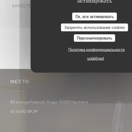
активировать
КАЧЕСТВО
:
5
/5
Ок, все активировать
1
2
3
Запретить использование cookies
Персонализировать
Политика конфиденциальности
undefined
МЕСТО
((открывается в новом 
88 avenue Francois Arago 92000 Nanterre
01 56 83 09 29