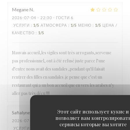
Megane
N
2026-07-04
- 22:30 - ГОСТИ 6
УСЛУГИ
:
1
/5
АТМОСФЕРА
:
1
/5
МЕНЮ
:
1
/5
ЦЕНА /
КАЧЕСТВО
:
1
/5
Mauvais accueil,les vigiles sont très arrogants,serveuse
pas professionnel, ont à été refusé juste parce l’une
d’entre nous avait des sandales ,pendant qu’il faisait
rentrer des filles en sandales .je pense que c’est un
restaurant qui a un bon accueil que en vers les arabes n’y
aller pas très déçu !!!!
Этот сайт использует кукис и
Safialyne
B
позволяет вам контролироват
2026-07-03
- 21:30 - ГОСТИ 2
сервисы которые вы хотите
УСЛУГИ
:
5
/5
АТМОСФЕРА
:
5
/5
МЕНЮ
:
5
/5
ЦЕНА /