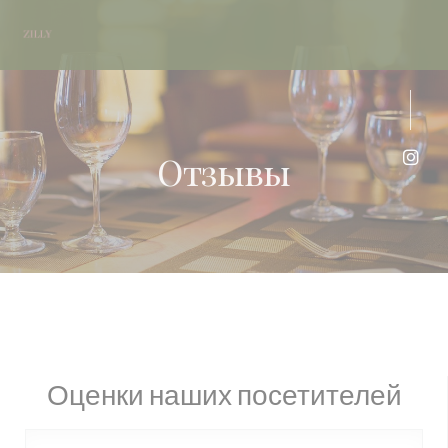
Панель управления cookies
Отзывы
Inst
Оценки наших посетителей