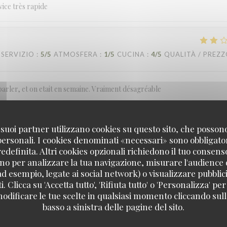
vice très rapide
SERVIZIO
:
5
/5
ATMOSFERA
:
1
/5
CUCINA
:
4
/5
QUALITÀ / PREZ
 parler, et on etait en semaine. Vraiment désagréable
 i suoi partner utilizzano cookies su questo sito, che posso
SERVIZIO
:
5
/5
ATMOSFERA
:
5
/5
CUCINA
:
5
/5
QUALITÀ / PREZ
 personali. I cookies denominati «necessari» sono obbligatori
definita. Altri cookies opzionali richiedono il tuo consens
no per analizzare la tua navigazione, misurare l'audience d
 pro! Merci a elle! Elle a rendu notre soirée encore plus agréable
ad esempio, legate ai social network) o visualizzare pubblic
. Clicca su 'Accetta tutto', 'Rifiuta tutto' o 'Personalizza' per
odificare le tue scelte in qualsiasi momento cliccando sull'
basso a sinistra delle pagine del sito.
SERVIZIO
:
1
/5
ATMOSFERA
:
1
/5
CUCINA
:
1
/5
QUALITÀ / PREZ