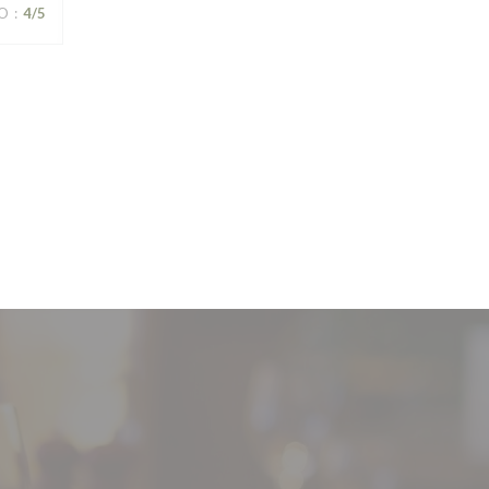
ZO
:
4
/5