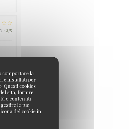
ZO
:
3
/5
no comportare la
ZO
:
5
/5
 e installati per
o. Questi cookies
el sito, fornire
ità o contenuti
 gestire le tue
icona del cookie in
ZO
:
1
/5