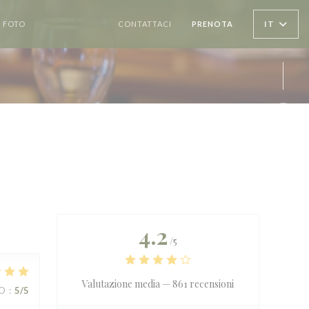
IT
FOTO
RECENSIONI
CONTATTACI
PRENOTA
((APRE UNA NUOVA FINESTRA))
Inst
4.2
/5
Valutazione media —
861 recensioni
ZO
:
5
/5