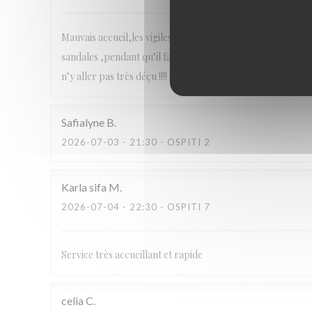
Mauvais accueil,les vigiles sont très arrogants,serveuse pa
sandales ,pendant qu’il faisait rentrer des filles en sandal
n’y aller pas très déçu !!!!
Safialyne
B
2026-07-03
- 21:30 - OSPITI 2
Karla sifa
M
2026-07-04
- 22:30 - OSPITI 7
Service très accueillant et rapide
celia
C