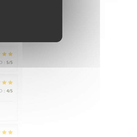
abes
ZO
:
5
/5
ZO
:
4
/5