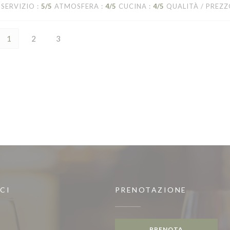
SERVIZIO
:
5
/5
ATMOSFERA
:
4
/5
CUCINA
:
4
/5
QUALITÀ / PREZ
1
2
3
CI
PRENOTAZIONE
PRENOTA