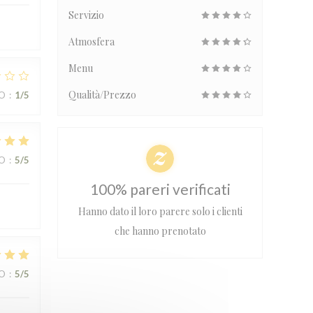
Servizio
Atmosfera
Menu
Qualità/Prezzo
ZO
:
1
/5
ZO
:
5
/5
100% pareri verificati
Hanno dato il loro parere solo i clienti
che hanno prenotato
ZO
:
5
/5