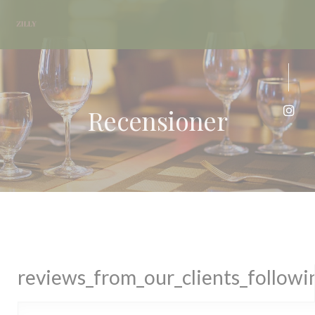
Cookie- hanteringspanel
Recensioner
Insta
reviews_from_our_clients_follow