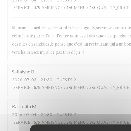
2026-07-04
- 22:30 - GUESTS 6
SERVICE
:
1
/5
AMBIENCE
:
1
/5
MENU
:
1
/5
QUALITY_PRICE
Mauvais accueil,les vigiles sont très arrogants,serveuse pas profe
refusé juste parce l’une d’entre nous avait des sandales ,pendant qu
des filles en sandales .je pense que c’est un restaurant qui a un bo
vers les arabes n’y aller pas très déçu !!!!
Safialyne
B
2026-07-03
- 21:30 - GUESTS 2
SERVICE
:
5
/5
AMBIENCE
:
5
/5
MENU
:
5
/5
QUALITY_PRICE
Karla sifa
M
2026-07-04
- 22:30 - GUESTS 7
SERVICE
:
5
/5
AMBIENCE
:
5
/5
MENU
:
3
/5
QUALITY_PRICE