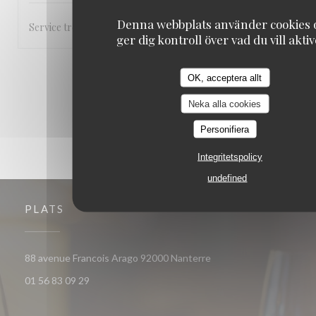
Denna webbplats använder cookies 
Service très accueillant et rapide
ger dig kontroll över vad du vill akti
1
2
3
OK, acceptera allt
Neka alla cookies
Personifiera
Integritetspolicy
undefined
PLATS
((öppnas i ett nytt fönst
88 avenue Francois Arago 92000 Nanterre
01 56 83 09 29