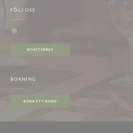
FÖLJ OSS
Instagram ((öppnas i ett nytt fönster))
NYHETSBREV
BOKNING
BOKA ETT BORD