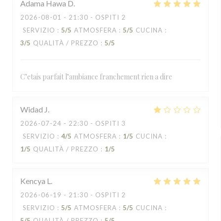
Adama Hawa
D
2026-08-01
- 21:30 - OSPITI 2
SERVIZIO
:
5
/5
ATMOSFERA
:
5
/5
CUCINA
:
3
/5
QUALITÀ / PREZZO
:
5
/5
C’etais parfait l’ambiance franchement rien a dire
Widad
J
2026-07-24
- 22:30 - OSPITI 3
SERVIZIO
:
4
/5
ATMOSFERA
:
1
/5
CUCINA
:
1
/5
QUALITÀ / PREZZO
:
1
/5
Kencya
L
2026-06-19
- 21:30 - OSPITI 2
SERVIZIO
:
5
/5
ATMOSFERA
:
5
/5
CUCINA
:
5
/5
QUALITÀ / PREZZO
:
5
/5