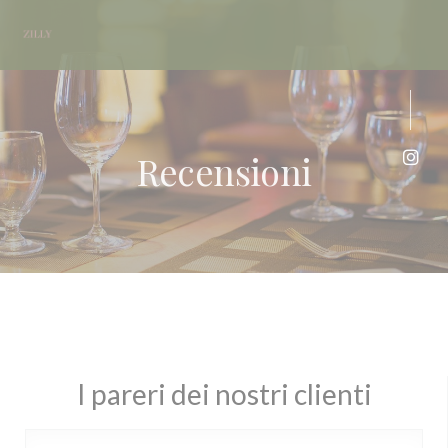
Personalizzazione delle tue scelte sui cookie
Recensioni
Inst
I pareri dei nostri clienti