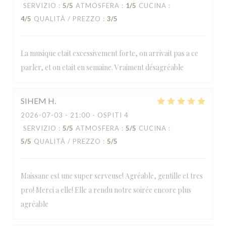
SERVIZIO
:
5
/5
ATMOSFERA
:
1
/5
CUCINA
:
4
/5
QUALITÀ / PREZZO
:
3
/5
La musique etait excessivement forte, on arrivait pas a ce
parler, et on etait en semaine. Vraiment désagréable
SIHEM
H
2026-07-03
- 21:00 - OSPITI 4
SERVIZIO
:
5
/5
ATMOSFERA
:
5
/5
CUCINA
:
5
/5
QUALITÀ / PREZZO
:
5
/5
Maissane est une super serveuse! Agréable, gentille et tres
pro! Merci a elle! Elle a rendu notre soirée encore plus
agréable