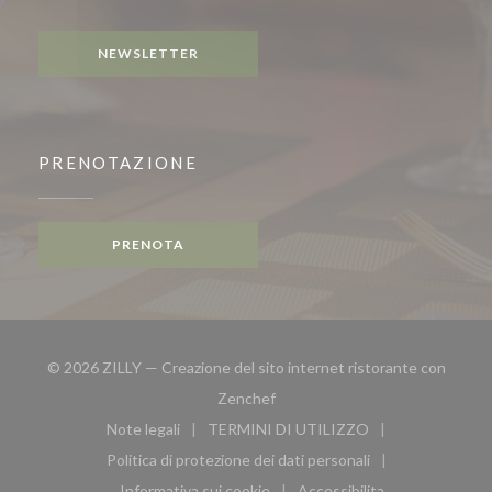
Instagram ((apre una nuova finestra))
NEWSLETTER
PRENOTAZIONE
PRENOTA
© 2026 ZILLY — Creazione del sito internet ristorante con
((apre una nuova finestra))
Zenchef
Note legali
TERMINI DI UTILIZZO
((apre una nuova finestra))
((apre una nuova finestra))
Politica di protezione dei dati personali
((apre una nuova finestra))
Informativa sui cookie
Accessibilita