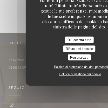
contenuti personalizzati. Clicca su 'A
tutto', 'Rifiuta tutto' o 'Personalizza
gestire le tue preferenze. Puoi modi
le tue scelte in qualsiasi momen
cliccando sull'icona del cookie in ba
sinistra delle pagine del sito.
Ok, accetta tutto
INDIRIZZO
Rifiuta tutti i cookie
Personalizza
((apre una nuova finestr
88 avenue Francois Arago 92000 Nanterre
Politica di protezione dei dati personali
01 56 83 09 29
Politica di gestione dei cookie
SEGUICI