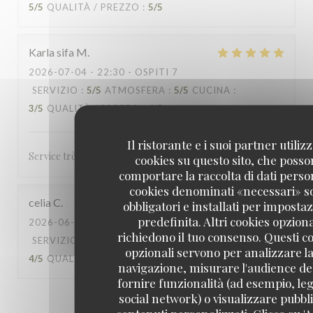
5
/5
QUALITÀ / PREZZO
:
5
/5
Karla sifa
M
2026-07-04
- 22:30 - OSPITI 7
SERVIZIO
:
5
/5
ATMOSFERA
:
5
/5
CUCINA
:
3
/5
QUALITÀ / PREZZO
:
4
/5
Il ristorante e i suoi partner utiliz
Service très accueillant et rapide
cookies su questo sito, che poss
comportare la raccolta di dati person
cookies denominati «necessari» s
celia
C
obbligatori e installati per imposta
predefinita. Altri cookies opziona
2026-06-27
- 20:30 - OSPITI 5
richiedono il tuo consenso. Questi c
SERVIZIO
:
5
/5
ATMOSFERA
:
4
/5
CUCINA
:
opzionali servono per analizzare la
4
/5
QUALITÀ / PREZZO
:
4
/5
navigazione, misurare l'audience del
fornire funzionalità (ad esempio, leg
social network) o visualizzare pubbli
1
2
3