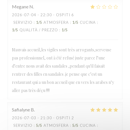
Megane
N
2026-07-04
- 22:30 - OSPITI 6
SERVIZIO
:
1
/5
ATMOSFERA
:
1
/5
CUCINA
:
1
/5
QUALITÀ / PREZZO
:
1
/5
Mauvais accueil,les vigiles sont très arrogants,serveuse
pas professionnel, ont à été refusé juste parce l’une
d’entre nous avait des sandales ,pendant qu’il faisait
rentrer des filles en sandales .je pense que c’est un
restaurant qui a un bon accueil que en vers les arabes n’y
aller pas très déçu !!!!
Safialyne
B
2026-07-03
- 21:30 - OSPITI 2
SERVIZIO
:
5
/5
ATMOSFERA
:
5
/5
CUCINA
: