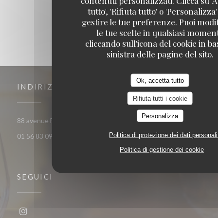
contenuti personalizzati. Clicca su 'A
tutto', 'Rifiuta tutto' o 'Personalizza
gestire le tue preferenze. Puoi modi
le tue scelte in qualsiasi momen
cliccando sull'icona del cookie in ba
sinistra delle pagine del sito.
Ok, accetta tutto
INDIRIZZO
Rifiuta tutti i cookie
Personalizza
((apre una nuova finestr
88 avenue Francois Arago 92000 Nanterre
Politica di protezione dei dati personali
01 56 83 09 29
Politica di gestione dei cookie
SEGUICI