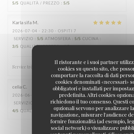
5
/5
QUALITÀ / PREZZO
:
5
/5
Karla sifa
M
2026-07-04
- 22:30 - OSPITI 7
SERVIZIO
:
5
/5
ATMOSFERA
:
5
/5
CUCINA
:
3
/5
QUALITÀ / PREZZO
:
4
/5
Il ristorante e i suoi partner utiliz
Service très accueillant et rapide
cookies su questo sito, che poss
comportare la raccolta di dati person
cookies denominati «necessari» s
celia
C
obbligatori e installati per imposta
predefinita. Altri cookies opziona
2026-06-27
- 20:30 - OSPITI 5
richiedono il tuo consenso. Questi c
SERVIZIO
:
5
/5
ATMOSFERA
:
4
/5
CUCINA
:
opzionali servono per analizzare la
4
/5
QUALITÀ / PREZZO
:
4
/5
navigazione, misurare l'audience del
fornire funzionalità (ad esempio, leg
social network) o visualizzare pubbli
1
2
3