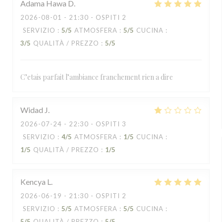
Adama Hawa
D
2026-08-01
- 21:30 - OSPITI 2
SERVIZIO
:
5
/5
ATMOSFERA
:
5
/5
CUCINA
:
3
/5
QUALITÀ / PREZZO
:
5
/5
C’etais parfait l’ambiance franchement rien a dire
Widad
J
2026-07-24
- 22:30 - OSPITI 3
SERVIZIO
:
4
/5
ATMOSFERA
:
1
/5
CUCINA
:
1
/5
QUALITÀ / PREZZO
:
1
/5
Kencya
L
2026-06-19
- 21:30 - OSPITI 2
SERVIZIO
:
5
/5
ATMOSFERA
:
5
/5
CUCINA
:
5
/5
QUALITÀ / PREZZO
:
5
/5