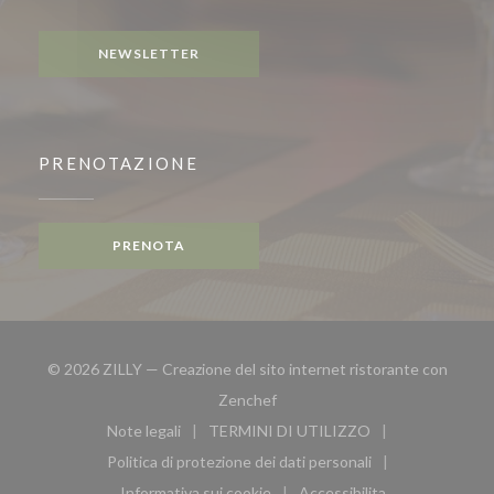
Instagram ((apre una nuova finestra))
NEWSLETTER
PRENOTAZIONE
PRENOTA
© 2026 ZILLY — Creazione del sito internet ristorante con
((apre una nuova finestra))
Zenchef
Note legali
TERMINI DI UTILIZZO
((apre una nuova finestra))
((apre una nuova finestra))
Politica di protezione dei dati personali
((apre una nuova finestra))
Informativa sui cookie
Accessibilita