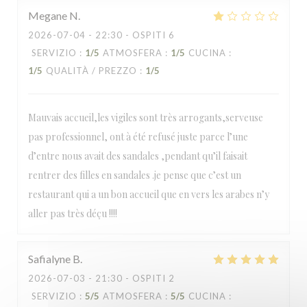
Megane
N
2026-07-04
- 22:30 - OSPITI 6
SERVIZIO
:
1
/5
ATMOSFERA
:
1
/5
CUCINA
:
1
/5
QUALITÀ / PREZZO
:
1
/5
Mauvais accueil,les vigiles sont très arrogants,serveuse
pas professionnel, ont à été refusé juste parce l’une
d’entre nous avait des sandales ,pendant qu’il faisait
rentrer des filles en sandales .je pense que c’est un
restaurant qui a un bon accueil que en vers les arabes n’y
aller pas très déçu !!!!
Safialyne
B
2026-07-03
- 21:30 - OSPITI 2
SERVIZIO
:
5
/5
ATMOSFERA
:
5
/5
CUCINA
: