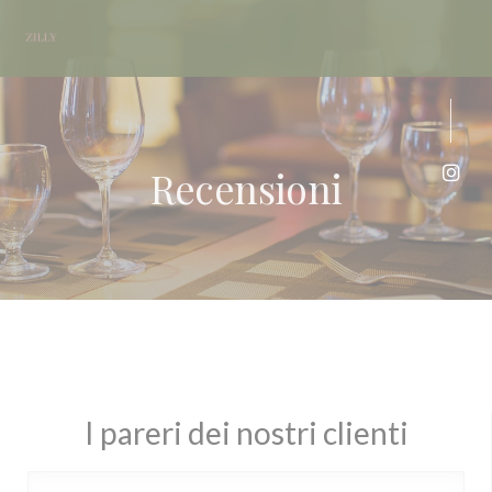
Personalizzazione delle tue scelte sui cookie
Recensioni
Inst
I pareri dei nostri clienti