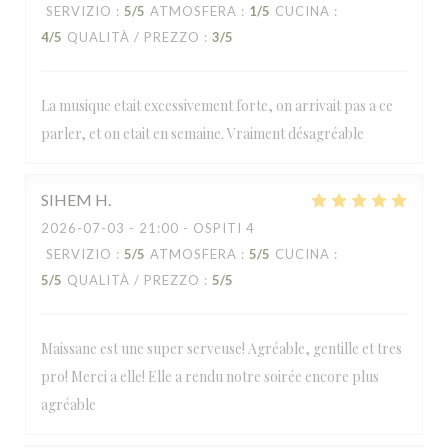
SERVIZIO
:
5
/5
ATMOSFERA
:
1
/5
CUCINA
:
4
/5
QUALITÀ / PREZZO
:
3
/5
La musique etait excessivement forte, on arrivait pas a ce
parler, et on etait en semaine. Vraiment désagréable
SIHEM
H
2026-07-03
- 21:00 - OSPITI 4
SERVIZIO
:
5
/5
ATMOSFERA
:
5
/5
CUCINA
:
5
/5
QUALITÀ / PREZZO
:
5
/5
Maissane est une super serveuse! Agréable, gentille et tres
pro! Merci a elle! Elle a rendu notre soirée encore plus
agréable