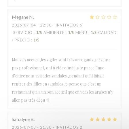
Megane
N
2026-07-04
- 22:30 - INVITADOS 6
SERVICIO
:
1
/5
AMBIENTE
:
1
/5
MENÚ
:
1
/5
CALIDAD
/ PRECIO
:
1
/5
Mauvais accueil,les vigiles sont très arrogants,serveuse
pas professionnel, ont à été refusé juste parce l’une
d’entre nous avait des sandales ,pendant qu’il faisait
rentrer des filles en sandales .je pense que c’est un
restaurant qui a un bon accueil que en vers les arabes n’y
aller pas très déçu !!!!
Safialyne
B
2026-07-03
- 21:30 - INVITADOS 2