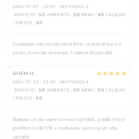
2026-07-07
- 20:30 - INVITADOS 2
SERVICIO
:
5
/5
AMBIENTE
:
1
/5
MENÚ
:
4
/5
CALIDAD
/ PRECIO
:
3
/5
La musique etait excessivement forte, on arrivait pas a ce
parler, et on etait en semaine. Vraiment désagréable
SIHEM
H
2026-07-03
- 21:00 - INVITADOS 4
SERVICIO
:
5
/5
AMBIENTE
:
5
/5
MENÚ
:
5
/5
CALIDAD
/ PRECIO
:
5
/5
Maissane est une super serveuse! Agréable, gentille et tres
pro! Merci a elle! Elle a rendu notre soirée encore plus
agréable