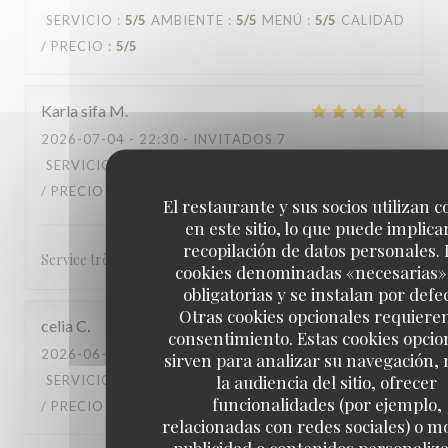
SERVICIO
:
5
/5
AMBIENTE
:
5
/5
MENÚ
:
5
/5
CALIDAD
/ PRECIO
:
5
/5
Karla sifa
M
2026-07-04
- 22:30 - INVITADOS 7
SERVICIO
:
5
/5
AMBIENTE
:
5
/5
MENÚ
:
3
/5
CALIDAD
/ PRECIO
:
4
/5
El restaurante y sus socios utilizan c
en este sitio, lo que puede implicar
recopilación de datos personales. 
Service très accueillant et rapide
cookies denominadas «necesarias»
obligatorias y se instalan por defe
Otras cookies opcionales requiere
celia
C
consentimiento. Estas cookies opcio
2026-06-27
- 20:30 - INVITADOS 5
sirven para analizar su navegación,
la audiencia del sitio, ofrecer
SERVICIO
:
5
/5
AMBIENTE
:
4
/5
MENÚ
:
4
/5
CALIDAD
funcionalidades (por ejemplo,
/ PRECIO
:
4
/5
relacionadas con redes sociales) o m
publicidad o contenidos personaliz