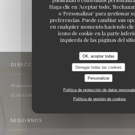
Haga clic en 'Aceptar todo', 'Rechazar
1
2
3
o 'Personalizar' para gestionar s
preferencias. Puede cambiar sus op
en cualquier momento haciendo clic 
icono de cookie en la parte inferi
izquierda de las páginas del sitio
OK, aceptar todas
DIRECCIÓN
Denegar todas las cookies
Personalizar
((abre en una nueva ven
88 avenue Francois Arago 92000 Nanterre
Política de protección de datos personal
01 56 83 09 29
Política de gestión de cookies
SEGUIRNOS