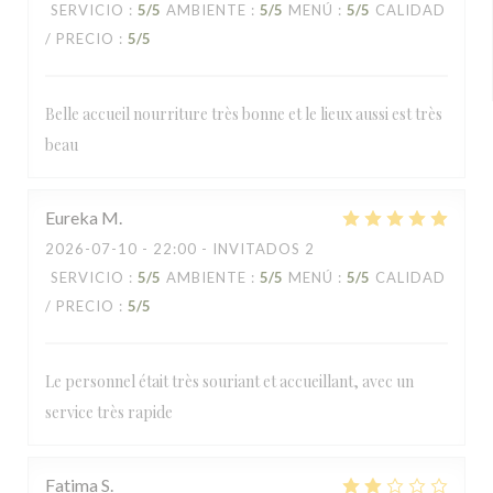
SERVICIO
:
5
/5
AMBIENTE
:
5
/5
MENÚ
:
5
/5
CALIDAD
/ PRECIO
:
5
/5
Belle accueil nourriture très bonne et le lieux aussi est très
beau
Eureka
M
2026-07-10
- 22:00 - INVITADOS 2
SERVICIO
:
5
/5
AMBIENTE
:
5
/5
MENÚ
:
5
/5
CALIDAD
/ PRECIO
:
5
/5
Le personnel était très souriant et accueillant, avec un
service très rapide
Fatima
S