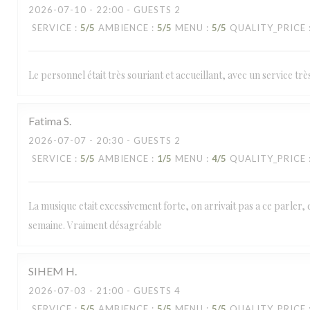
2026-07-10
- 22:00 - GUESTS 2
SERVICE
:
5
/5
AMBIENCE
:
5
/5
MENU
:
5
/5
QUALITY_PRICE
Le personnel était très souriant et accueillant, avec un service trè
Fatima
S
2026-07-07
- 20:30 - GUESTS 2
SERVICE
:
5
/5
AMBIENCE
:
1
/5
MENU
:
4
/5
QUALITY_PRICE
La musique etait excessivement forte, on arrivait pas a ce parler, e
semaine. Vraiment désagréable
SIHEM
H
2026-07-03
- 21:00 - GUESTS 4
SERVICE
:
5
/5
AMBIENCE
:
5
/5
MENU
:
5
/5
QUALITY_PRICE