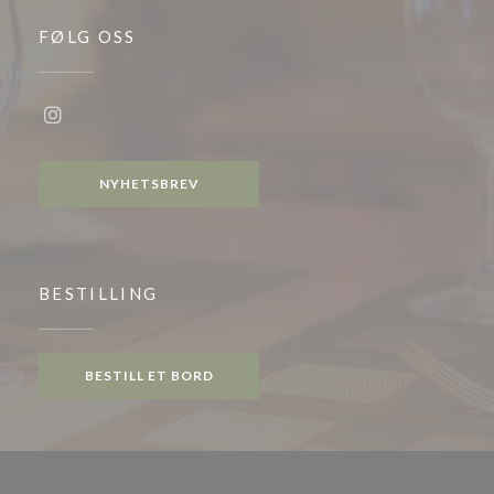
FØLG OSS
Instagram ((åpner i et nytt vindu))
NYHETSBREV
BESTILLING
BESTILL ET BORD