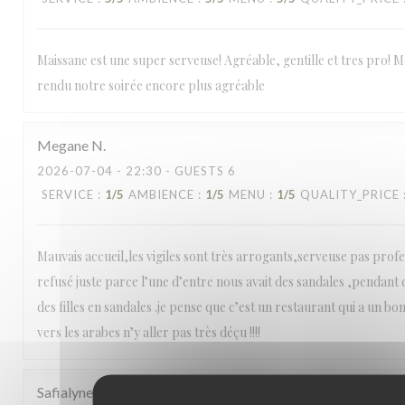
Maissane est une super serveuse! Agréable, gentille et tres pro! Mer
rendu notre soirée encore plus agréable
Megane
N
2026-07-04
- 22:30 - GUESTS 6
SERVICE
:
1
/5
AMBIENCE
:
1
/5
MENU
:
1
/5
QUALITY_PRICE
Mauvais accueil,les vigiles sont très arrogants,serveuse pas profe
refusé juste parce l’une d’entre nous avait des sandales ,pendant qu
des filles en sandales .je pense que c’est un restaurant qui a un bo
vers les arabes n’y aller pas très déçu !!!!
Safialyne
B