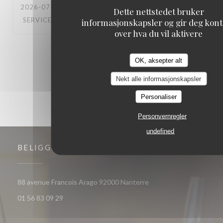
2026-07-03
- 21:30 - GUESTS 2
Dette nettstedet bruker
SERVICE
:
5
/5
AMBIENCE
:
5
/5
MENU
:
5
/5
QUALITY_PRICE
informasjonskapsler og gir deg kont
over hva du vil aktivere
1
2
3
OK, aksepter alt
Nekt alle informasjonskapsler
Personaliser
Personvernregler
undefined
BELIGGENHET
((åpner i et nytt vindu))
88 avenue Francois Arago 92000 Nanterre
01 56 83 09 29