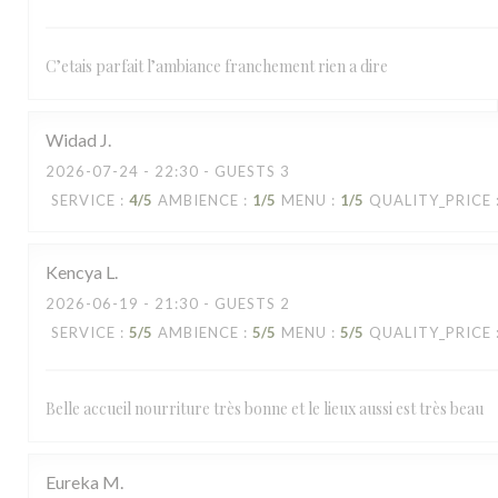
C’etais parfait l’ambiance franchement rien a dire
Widad
J
2026-07-24
- 22:30 - GUESTS 3
SERVICE
:
4
/5
AMBIENCE
:
1
/5
MENU
:
1
/5
QUALITY_PRICE
Kencya
L
2026-06-19
- 21:30 - GUESTS 2
SERVICE
:
5
/5
AMBIENCE
:
5
/5
MENU
:
5
/5
QUALITY_PRICE
Belle accueil nourriture très bonne et le lieux aussi est très beau
Eureka
M