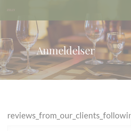
Panel for informasjonskapsler
Anmeldelser
Insta
reviews_from_our_clients_follow